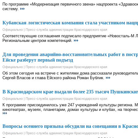
По программе «Модернизация первичного звена» нацпроекта «Здравоо
систему.
Кубанская логистическая компания стала участником нацп
Официально | Пресс-служба администрации Краснодарского края
Соответствующие соглашения подписало предприятие «Новосталь-М Ло
Региональным центром компетенций.
Для проведения аварийно-восстановительных работ в пост
Ейске разберут первый подъезд
Официально | Пресс-служба администрации Краснодарского края
Об этом сегодня на встрече с жителями дома рассказали руководител
Сергей Власов и глава Ейского района Роман Бублик.
В Краснодарском крае выдали более 235 тысяч Пушкински
Официально | Пресс-служба администрации Краснодарского края
К программе присоединилось уже 247 учреждений культуры региона. М
кинотеатрах, музеях, планетарии, домах культуры и клубах, на творче
Вопросы осеннего призыва обсудили на совещании в Красн
Официально | Пресс-служба администрации Краснодарского края