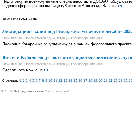
Подготовку по военно-учетным специальностям в ДОСААФ обсудили на
видеоконференции провел вице-губернатор Александр Власов.
№ 09 ноября 2022, Среда
Ликвидацию свалки под Геленджиком начнут в декабре 2022
Официально | Пресс-служба администрации Краснодарского края
Полигон в Кабардинке рекультивируют в рамках федерального проекта
Жители Кубани могут получить социально-значимые услуги
Официально | Пресс-служба администрации Краснодарского края
Сделать это можно на
Страницы:
1
2
3
4
5
6
7
8
9
10
11
12
13
14
15
16
17
18
19
20
21
22
23
24
25
2
© 2007-2024, редакция газеты "Сельская жизнь".