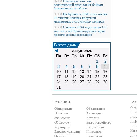
07.08
Пчелкины сети: как
волонтерский труд дарит бойцам
безопасность и заботу
06.08
На Кубани в 2026 году почти
24 тысячи человек получили
медпомощь в сосудистых центрах
06.08
С начала 2026 года около 1,5
млн жителей Краснодарского края
прошли диспансеризацию
В этот день
Август 2026
Пн
Вт
Ср
Чт
Пт
Сб
Вс
1
2
3
4
5
6
7
8
9
10
11
12
13
14
15
16
17
18
19
20
21
22
23
24
25
26
27
28
29
30
31
РУБРИКИ
ГАЗ
О га
Официально
Образование
Под
Политика
Антинарко
Элек
Экономика
История
Инф
Общество
Благоустройство
Нор
Агропром
Патриотизм
Изв
Здравоохранение
Интервью
Дог
Отдых
Наши люди