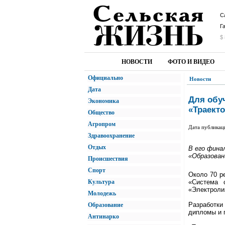
С
Г
$ 
НОВОСТИ
ФОТО И ВИДЕО
Официально
Новости
Дата
Для обу
Экономика
«Траекто
Общество
Агропром
Дата публикац
Здравоохранение
Отдых
В его фина
«Образован
Происшествия
Спорт
Около 70 р
Культура
«Система 
«Электролиз
Молодежь
Разработки
Образование
дипломы и 
Антинарко