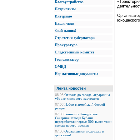
«Траектория
Благоустройство
деятельност
Патриотизм
Организато
Интервью
юношеского
Наши люди
Знай наших!
Стратегия губернатора
Прокуратура
Следственный комитет
Госпожнадзор
ОМВД
Нормативные документы
Лента новостей
08.08
От поля до завода: аграрии на
уборке чипсового картофеля
07.08
Набор в армейский боевой
резерв
07.08
Вениамин Кондратьев:
Сахарные заводы Кубани
переработали первые 500 тысяч тонн
свеклы нового урожая
07.08
Отрадненская молодежь в
движении!