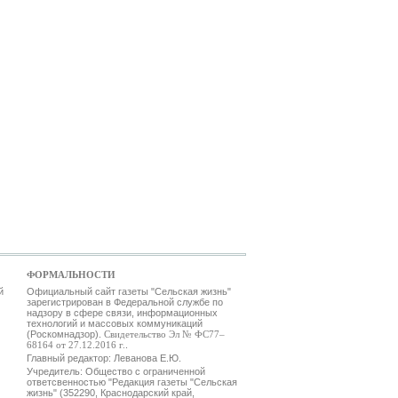
ФОРМАЛЬНОСТИ
й
Официальный сайт газеты "Сельская жизнь"
зарегистрирован в Федеральной службе по
надзору в сфере связи, информационных
технологий и массовых коммуникаций
(Роскомнадзор).
Свидетельство Эл № ФС77–
68164 от 27.12.2016 г.
.
Главный редактор: Леванова Е.Ю.
Учредитель: Общество с ограниченной
ответсвенностью "Редакция газеты "Сельская
жизнь" (352290, Краснодарский край,