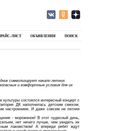
ПРАЙС-ЛИСТ
ОБЪЯВЛЕНИЯ
ПОИСК
дник символизирует начало летних
зопасные и комфортные условия для их
е культуры состоялся интересный концерт с
рритория ДК наполнилась детским смехом,
ым настроением. И даже совсем не летняя
ение - мороженое! В этот чудесный день,
сельем, нет ничего лучше, чем увидеть их
ным лакомством! А впереди ребят ждут
шествия и незабываемые приключения.