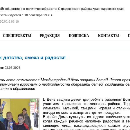
айт общественно-политической газеты Отрадненского района Краснодарского края
азета издается с 10 сентября 1930 г.
80.92 € 93.19
СПЕЦПРОЕКТЫ
РЕДАКЦИЯ
ПОДПИСКА
КОНТАКТЫ
 детства, смеха и радости!
ии: 02.06.2026
ень лета отмечается Международный день защиты детей. Этот праз
напоминает взрослым о необходимости оберегать детей, создавать бе
вития и образования
В День защиты детей для ребят в районном Дом
участием творческих коллективов района. Те
улыбками, музыкой, танцами, играми и отличн
погода не могла испортить детям праздник.
В фойе Дома культуры их ждало любимое угощ
когда каждый ребенок наполнен радостью и ве
сияющие лица, наслаждающиеся самым вкус
долгие летние каникулы, новые открытия, путе