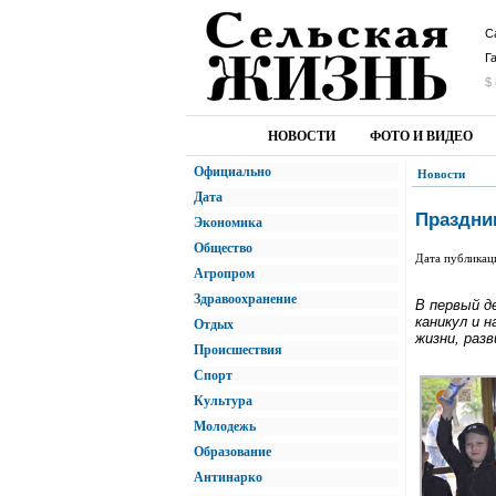
С
Г
$ 
НОВОСТИ
ФОТО И ВИДЕО
Официально
Новости
Дата
Праздник
Экономика
Общество
Дата публикац
Агропром
Здравоохранение
В первый д
каникул и 
Отдых
жизни, раз
Происшествия
Спорт
Культура
Молодежь
Образование
Антинарко