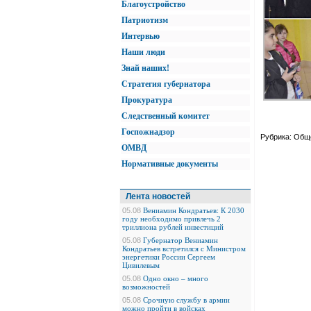
Благоустройство
Патриотизм
Интервью
Наши люди
Знай наших!
Стратегия губернатора
Прокуратура
Следственный комитет
Госпожнадзор
Рубрика: Общ
ОМВД
Нормативные документы
Лента новостей
05.08
Вениамин Кондратьев: К 2030
году необходимо привлечь 2
триллиона рублей инвестиций
05.08
Губернатор Вениамин
Кондратьев встретился с Министром
энергетики России Сергеем
Цивилевым
05.08
Одно окно – много
возможностей
05.08
Срочную службу в армии
можно пройти в войсках