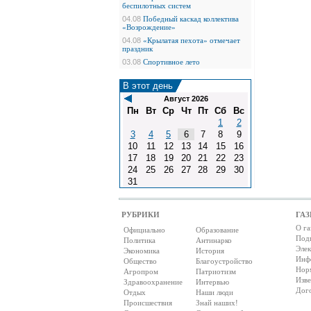
беспилотных систем
04.08
Победный каскад коллектива
«Возрождение»
04.08
«Крылатая пехота» отмечает
праздник
03.08
Спортивное лето
В этот день
Август 2026
Пн
Вт
Ср
Чт
Пт
Сб
Вс
1
2
3
4
5
6
7
8
9
10
11
12
13
14
15
16
17
18
19
20
21
22
23
24
25
26
27
28
29
30
31
РУБРИКИ
ГАЗ
О га
Официально
Образование
Под
Политика
Антинарко
Элек
Экономика
История
Инф
Общество
Благоустройство
Нор
Агропром
Патриотизм
Изв
Здравоохранение
Интервью
Дог
Отдых
Наши люди
Происшествия
Знай наших!