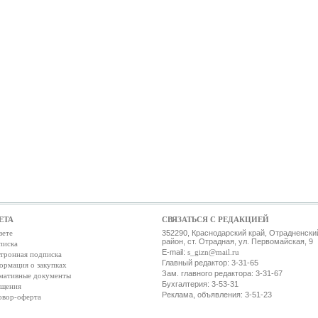
ЕТА
СВЯЗАТЬСЯ С РЕДАКЦИЕЙ
зете
352290, Краснодарский край, Отрадненски
район, ст. Отрадная, ул. Первомайская, 9
писка
E-mail:
s_gizn@mail.ru
тронная подписка
Главный редактор: 3-31-65
ормация о закупках
Зам. главного редактора: 3-31-67
мативные документы
Бухгалтерия: 3-53-31
ещения
Реклама, объявления: 3-51-23
овор-оферта