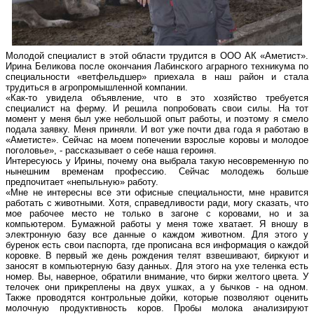
Молодой специалист в этой области трудится в ООО АК «Аметист».
Ирина Беликова после окончания Лабинского аграрного техникума по
специальности «ветфельдшер» приехала в наш район и стала
трудиться в агропромышленной компании.
«Как-то увидела объявление, что в это хозяйство требуется
специалист на ферму. И решила попробовать свои силы. На тот
момент у меня был уже небольшой опыт работы, и поэтому я смело
подала заявку. Меня приняли. И вот уже почти два года я работаю в
«Аметисте». Сейчас на моем попечении взрослые коровы и молодое
поголовье», - рассказывает о себе наша героиня.
Интересуюсь у Ирины, почему она выбрала такую несовременную по
нынешним временам профессию. Сейчас молодежь больше
предпочитает «непыльную» работу.
«Мне не интересны все эти офисные специальности, мне нравится
работать с животными. Хотя, справедливости ради, могу сказать, что
мое рабочее место не только в загоне с коровами, но и за
компьютером. Бумажной работы у меня тоже хватает. Я вношу в
электронную базу все данные о каждом животном. Для этого у
буренок есть свои паспорта, где прописана вся информация о каждой
коровке. В первый же день рождения телят взвешивают, биркуют и
заносят в компьютерную базу данных. Для этого на ухе теленка есть
номер. Вы, наверное, обратили внимание, что бирки желтого цвета. У
телочек они прикреплены на двух ушках, а у бычков - на одном.
Также проводятся контрольные дойки, которые позволяют оценить
молочную продуктивность коров. Пробы молока анализируют