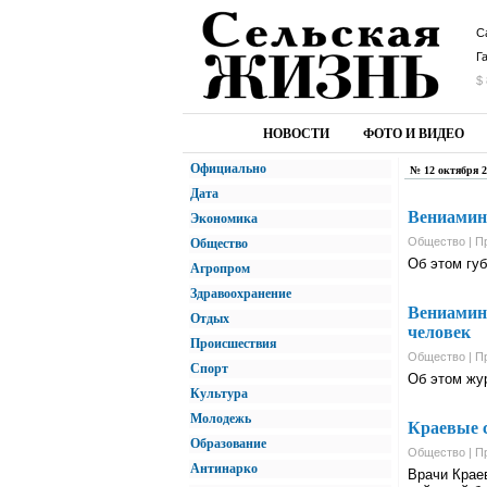
С
Г
$ 
НОВОСТИ
ФОТО И ВИДЕО
Официально
№ 12 октября 2
Дата
Вениамин 
Экономика
Общество | П
Общество
Об этом гу
Агропром
Здравоохранение
Вениамин 
Отдых
человек
Происшествия
Общество | П
Спорт
Об этом жу
Культура
Молодежь
Краевые 
Образование
Общество | П
Антинарко
Врачи Краев