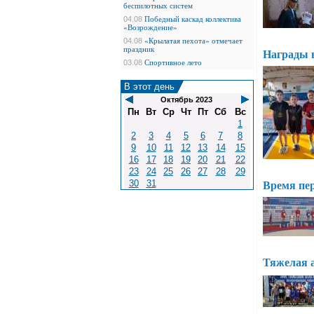
беспилотных систем
04.08
Победный каскад коллектива
«Возрождение»
04.08
«Крылатая пехота» отмечает
праздник
Награды 
03.08
Спортивное лето
В этот день
Октябрь 2023
Пн
Вт
Ср
Чт
Пт
Сб
Вс
1
2
3
4
5
6
7
8
9
10
11
12
13
14
15
16
17
18
19
20
21
22
23
24
25
26
27
28
29
30
31
Время пе
Тяжелая 