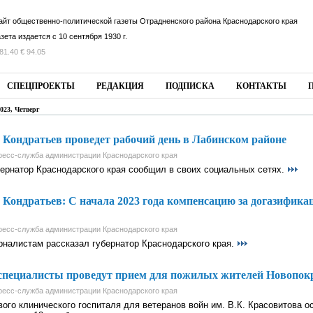
айт общественно-политической газеты Отрадненского района Краснодарского края
азета издается с 10 сентября 1930 г.
81.40 € 94.05
СПЕЦПРОЕКТЫ
РЕДАКЦИЯ
ПОДПИСКА
КОНТАКТЫ
023, Четверг
Кондратьев проведет рабочий день в Лабинском районе
ресс-служба администрации Краснодарского края
бернатор Краснодарского края сообщил в своих социальных сетях.
Кондратьев: С начала 2023 года компенсацию за догазифика
ресс-служба администрации Краснодарского края
рналистам рассказал губернатор Краснодарского края.
специалисты проведут прием для пожилых жителей Новопок
ресс-служба администрации Краснодарского края
ого клинического госпиталя для ветеранов войн им. В.К. Красовитова о