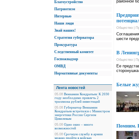
районной б
Благоустройство
Патриотизм
Предприят
Интервью
потенциал
Наши люди
Общество | П
Знай наших!
Соглашения
Стратегия губернатора
шести пред
Прокуратура
Следственный комитет
В Ленингр
Госпожнадзор
Общество | П
Ее предста
ОМВД
сторонушка»
Нормативные документы
Белые жу
Лента новостей
05.08
Вениамин Кондратьев: К 2030
году необходимо привлечь 2
триллиона рублей инвестиций
05.08
Губернатор Вениамин
Кондратьев встретился с Министром
энергетики России Сергеем
Цивилевым
05.08
Одно окно – много
Помним. 
возможностей
05.08
Срочную службу в армии
можно пройти в войсках