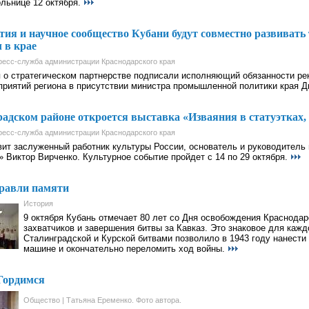
ольнице 12 октября.
ия и научное сообщество Кубани будут совместно развиват
 в крае
ресс-служба администрации Краснодарского края
 о стратегическом партнерстве подписали исполняющий обязанности рек
приятий региона в присутствии министра промышленной политики края 
адском районе откроется выставка «Изваяния в статуэтках, к
ресс-служба администрации Краснодарского края
вит заслуженный работник культуры России, основатель и руководитель
 Виктор Вирченко. Культурное событие пройдет с 14 по 29 октября.
равли памяти
История
9 октября Кубань отмечает 80 лет со Дня освобождения Краснодар
захватчиков и завершения битвы за Кавказ. Это знаковое для кажд
Сталинградской и Курской битвами позволило в 1943 году нанести
машине и окончательно переломить ход войны.
Гордимся
Общество | Татьяна Еременко. Фото автора.