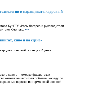
ь технологии и наращивать кадровый
тора КубГТУ Игорь Лагерев и руководители
Дмитрия Хмелько.
нигах, кино и на сцене»
 народного ансамбля танца «Родная
ского края от немецко-фашистских
ого жителя нашего края событие, наряду со
 серьезные поражения германской военной